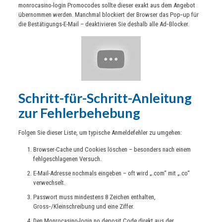
monrocasino-login Promocodes sollte dieser exakt aus dem Angebot
übernommen werden. Manchmal blockiert der Browser das Pop‑up für
die Bestätigungs-E-Mail – deaktivieren Sie deshalb alle Ad‑Blocker.
Schritt-für-Schritt-Anleitung
zur Fehlerbehebung
Folgen Sie dieser Liste, um typische Anmeldefehler zu umgehen:
Browser-Cache und Cookies löschen – besonders nach einem
fehlgeschlagenen Versuch.
E-Mail-Adresse nochmals eingeben – oft wird „.com“ mit „.co“
verwechselt.
Passwort muss mindestens 8 Zeichen enthalten,
Gross‑/Kleinschreibung und eine Ziffer.
Den Monrocasino-login no deposit Code direkt aus der