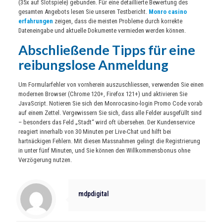
(35x auf Slotspiele) gebunden. Für eine detaillierte Bewertung des
gesamten Angebots lesen Sie unseren Testbericht.
Monro casino
erfahrungen
zeigen, dass die meisten Probleme durch korrekte
Dateneingabe und aktuelle Dokumente vermieden werden können.
Abschließende Tipps für eine
reibungslose Anmeldung
Um Formularfehler von vornherein auszuschliessen, verwenden Sie einen
modernen Browser (Chrome 120+, Firefox 121+) und aktivieren Sie
JavaScript. Notieren Sie sich den Monrocasino-login Promo Code vorab
auf einem Zettel. Vergewissern Sie sich, dass alle Felder ausgefüllt sind
– besonders das Feld „Stadt“ wird oft übersehen. Der Kundenservice
reagiert innerhalb von 30 Minuten per Live-Chat und hilft bei
hartnäckigen Fehlern. Mit diesen Massnahmen gelingt die Registrierung
in unter fünf Minuten, und Sie können den Willkommensbonus ohne
Verzögerung nutzen.
mdpdigital