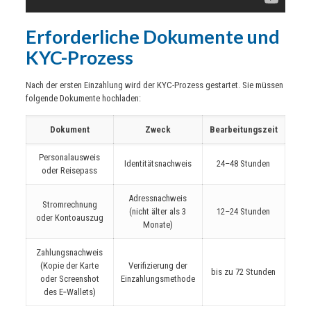
Erforderliche Dokumente und
KYC-Prozess
Nach der ersten Einzahlung wird der KYC-Prozess gestartet. Sie müssen
folgende Dokumente hochladen:
Dokument
Zweck
Bearbeitungszeit
Personalausweis
Identitätsnachweis
24–48 Stunden
oder Reisepass
Adressnachweis
Stromrechnung
(nicht älter als 3
12–24 Stunden
oder Kontoauszug
Monate)
Zahlungsnachweis
(Kopie der Karte
Verifizierung der
bis zu 72 Stunden
oder Screenshot
Einzahlungsmethode
des E‑Wallets)