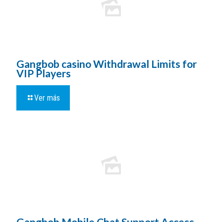
Gangbob casino Withdrawal Limits for
VIP Players
Ver más
Gangbob Mobile Chat Support Access