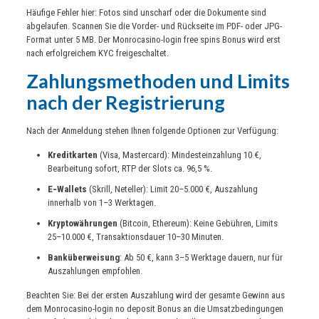
Häufige Fehler hier: Fotos sind unscharf oder die Dokumente sind
abgelaufen. Scannen Sie die Vorder- und Rückseite im PDF- oder JPG-
Format unter 5 MB. Der Monrocasino-login free spins Bonus wird erst
nach erfolgreichem KYC freigeschaltet.
Zahlungsmethoden und Limits
nach der Registrierung
Nach der Anmeldung stehen Ihnen folgende Optionen zur Verfügung:
Kreditkarten
(Visa, Mastercard): Mindesteinzahlung 10 €,
Bearbeitung sofort, RTP der Slots ca. 96,5 %.
E‑Wallets
(Skrill, Neteller): Limit 20–5.000 €, Auszahlung
innerhalb von 1–3 Werktagen.
Kryptowährungen
(Bitcoin, Ethereum): Keine Gebühren, Limits
25–10.000 €, Transaktionsdauer 10–30 Minuten.
Banküberweisung
: Ab 50 €, kann 3–5 Werktage dauern, nur für
Auszahlungen empfohlen.
Beachten Sie: Bei der ersten Auszahlung wird der gesamte Gewinn aus
dem Monrocasino-login no deposit Bonus an die Umsatzbedingungen