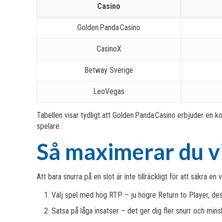
Casino
Golden Panda Casino
CasinoX
Betway Sverige
LeoVegas
Tabellen visar tydligt att Golden Panda Casino erbjuder en ko
spelare.
Så maximerar du vi
Att bara snurra på en slot är inte tillräckligt för att säkra e
Välj spel med hög RTP – ju högre Return to Player, des
Satsa på låga insatser – det ger dig fler snurr och minsk