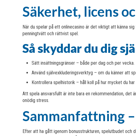
Säkerhet, licens o
När du spelar på ett onlinecasino är det viktigt att känna sig
penningtvätt och rättvist spel.
Så skyddar du dig sjä
Sätt insättningsgränser – både per dag och per vecka.
Använd självexkluderingsverktyg – om du känner att spe
Kontrollera spelhistorik – håll koll på hur mycket du har
Att spela ansvarsfullt är inte bara en rekommendation, det är
onödig stress.
Sammanfattning – Ä
Efter att ha gått igenom bonusstrukturen, spelutbudet och de