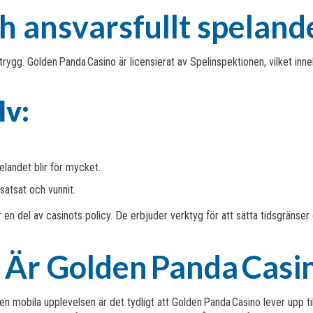
ch ansvarsfullt speland
 trygg. Golden Panda Casino är licensierat av Spelinspektionen, vilket inne
lv:
landet blir för mycket.
 satsat och vunnit.
 en del av casinots policy. De erbjuder verktyg för att sätta tidsgränser o
r Golden Panda Casino
n mobila upplevelsen är det tydligt att Golden Panda Casino lever upp ti