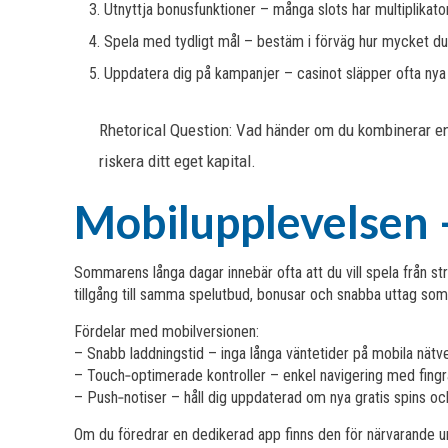
Utnyttja bonusfunktioner – många slots har multiplikator
Spela med tydligt mål – bestäm i förväg hur mycket du är
Uppdatera dig på kampanjer – casinot släpper ofta nya
Rhetorical Question: Vad händer om du kombinerar en h
riskera ditt eget kapital.
Mobilupplevelsen –
Sommarens långa dagar innebär ofta att du vill spela från s
tillgång till samma spelutbud, bonusar och snabba uttag som
Fördelar med mobilversionen:
– Snabb laddningstid – inga långa väntetider på mobila nätve
– Touch‑optimerade kontroller – enkel navigering med fingr
– Push‑notiser – håll dig uppdaterad om nya gratis spins och
Om du föredrar en dedikerad app finns den för närvarande u