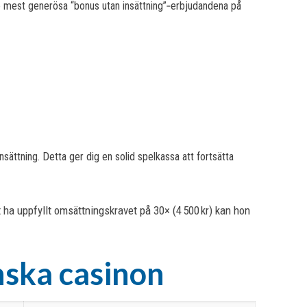
 de mest generösa “bonus utan insättning”‑erbjudandena på
nsättning. Detta ger dig en solid spelkassa att fortsätta
 ha uppfyllt omsättningskravet på 30× (4 500 kr) kan hon
nska casinon