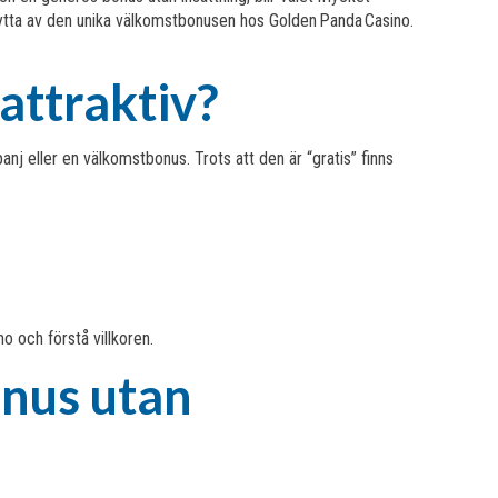
a nytta av den unika välkomstbonusen hos Golden Panda Casino.
 attraktiv?
anj eller en välkomstbonus. Trots att den är “gratis” finns
no och förstå villkoren.
onus utan