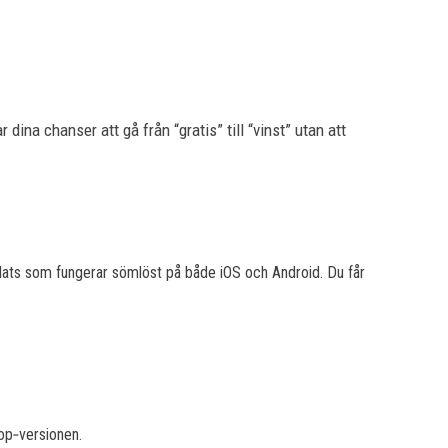
ina chanser att gå från “gratis” till “vinst” utan att
plats som fungerar sömlöst på både iOS och Android. Du får
op‑versionen.