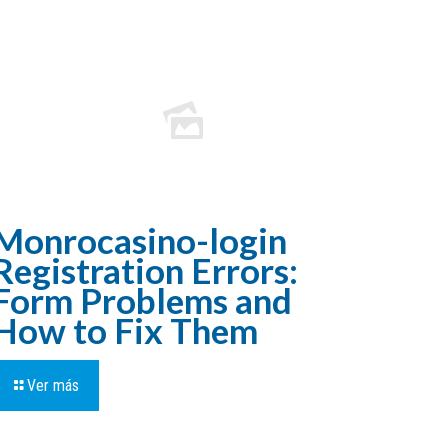
Monrocasino-login
Registration Errors:
Form Problems and
How to Fix Them
Ver más