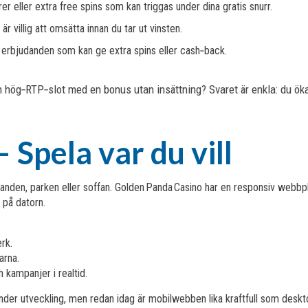
er eller extra free spins som kan triggas under dina gratis snurr.
 villig att omsätta innan du tar ut vinsten.
 erbjudanden som kan ge extra spins eller cash‑back.
ög‑RTP‑slot med en bonus utan insättning? Svaret är enkla: du ökar d
 Spela var du vill
tranden, parken eller soffan. Golden Panda Casino har en responsiv webb
 på datorn.
rk.
arna.
 kampanjer i realtid.
nder utveckling, men redan idag är mobilwebben lika kraftfull som deskt