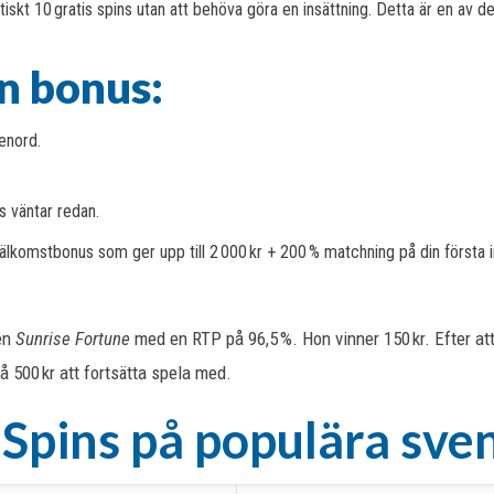
tiskt 10 gratis spins utan att behöva göra en insättning. Detta är en av
in bonus:
enord.
s väntar redan.
 välkomstbonus som ger upp till 2 000 kr + 200 % matchning på din första i
ten
Sunrise Fortune
med en RTP på 96,5 %. Hon vinner 150 kr. Efter att
å 500 kr att fortsätta spela med.
 Spins på populära sve