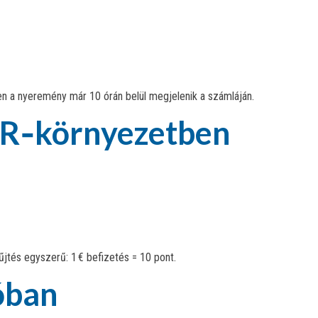
en a nyeremény már 10 órán belül megjelenik a számláján.
 VR‑környezetben
jtés egyszerű: 1 € befizetés = 10 pont.
nóban