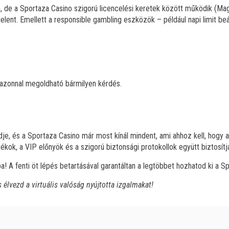
, de a Sportaza Casino szigorú licencelési keretek között működik (Mag
elent. Emellett a responsible gambling eszközök – például napi limit be
y azonnal megoldható bármilyen kérdés.
ndje, és a Sportaza Casino már most kínál mindent, ami ahhoz kell, hogy
ékok, a VIP előnyök és a szigorú biztonsági protokollok együtt biztosí
a! A fenti öt lépés betartásával garantáltan a legtöbbet hozhatod ki a S
s élvezd a virtuális valóság nyújtotta izgalmakat!