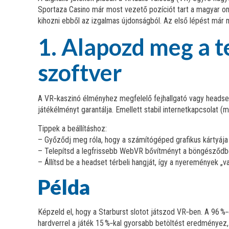
Sportaza Casino már most vezető pozíciót tart a magyar onl
kihozni ebből az izgalmas újdonságból. Az első lépést má
1. Alapozd meg a t
szoftver
A VR‑kaszinó élményhez megfelelő fejhallgató vagy headset 
játékélményt garantálja. Emellett stabil internetkapcsolat
Tippek a beállításhoz:
– Győződj meg róla, hogy a számítógéped grafikus kártyája
– Telepítsd a legfrissebb WebVR bővítményt a böngésződb
– Állítsd be a headset térbeli hangját, így a nyeremények „val
Példa
Képzeld el, hogy a Starburst slotot játszod VR‑ben. A 96 
hardverrel a játék 15 %‑kal gyorsabb betöltést eredményez, 