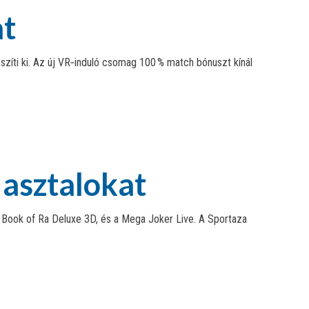
at
zíti ki. Az új VR‑induló csomag 100 % match bónuszt kínál
 asztalokat
R, Book of Ra Deluxe 3D, és a Mega Joker Live. A Sportaza