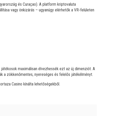
yarország és Curaçao). A platform kriptovaluta
állítása vagy önkizárás – ugyanúgy elérhetők a VR‑felületen
 a játékosok maximálisan élvezhessék ezt az új dimenziót. A
tják a zökkenőmentes, nyereséges és felelős játékélményt.
portaza Casino kínálta lehetőségekből.