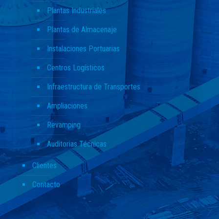
Plantas Industriales
Plantas de Almacenaje
Instalaciones Portuarias
Centros Logísticos
Infraestructura de Transportes
Ampliaciones
Revamping
Auditorias Técnicas
Clientes
Contacto