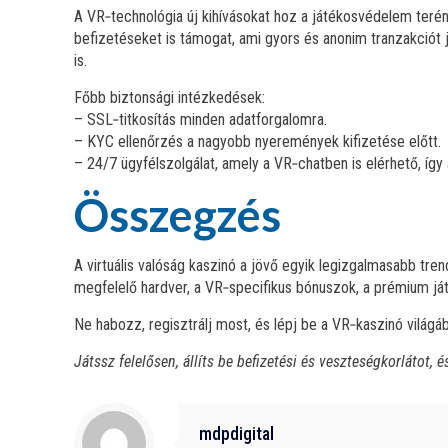
A VR‑technológia új kihívásokat hoz a játékosvédelem terén
befizetéseket is támogat, ami gyors és anonim tranzakciót j
is.
Főbb biztonsági intézkedések:
– SSL‑titkosítás minden adatforgalomra.
– KYC ellenőrzés a nagyobb nyeremények kifizetése előtt.
– 24/7 ügyfélszolgálat, amely a VR‑chatben is elérhető, íg
Összegzés
A virtuális valóság kaszinó a jövő egyik legizgalmasabb tre
megfelelő hardver, a VR‑specifikus bónuszok, a prémium ját
Ne habozz, regisztrálj most, és lépj be a VR‑kaszinó világáb
Játssz felelősen, állíts be befizetési és veszteségkorlátot, é
mdpdigital