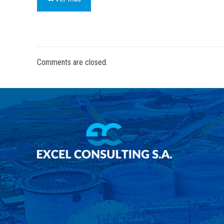
Comments are closed.