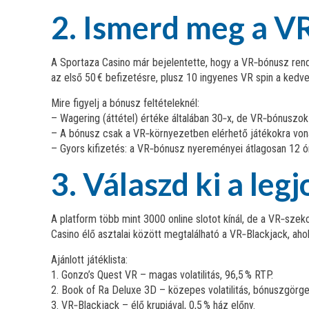
2. Ismerd meg a V
A Sportaza Casino már bejelentette, hogy a VR‑bónusz rend
az első 50 € befizetésre, plusz 10 ingyenes VR spin a kedve
Mire figyelj a bónusz feltételeknél:
– Wagering (áttétel) értéke általában 30‑x, de VR‑bónuszo
– A bónusz csak a VR‑környezetben elérhető játékokra vona
– Gyors kifizetés: a VR‑bónusz nyereményei átlagosan 12 óra
3. Válaszd ki a leg
A platform több mint 3000 online slotot kínál, de a VR‑sze
Casino élő asztalai között megtalálható a VR‑Blackjack, ahol
Ajánlott játéklista:
1. Gonzo’s Quest VR – magas volatilitás, 96,5 % RTP.
2. Book of Ra Deluxe 3D – közepes volatilitás, bónuszgörge
3. VR‑Blackjack – élő krupiával, 0,5 % ház előny.