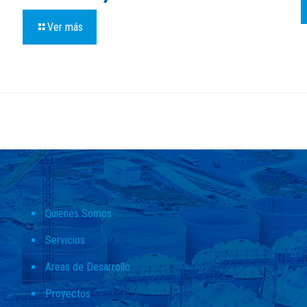
Ver más
Quienes Somos
Servicios
Areas de Desarrollo
Proyectos