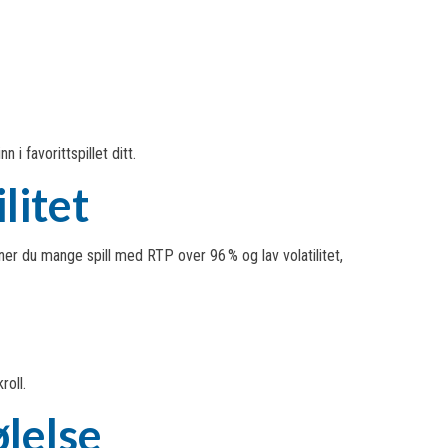
 i favorittspillet ditt.
litet
ner du mange spill med RTP over 96 % og lav volatilitet,
roll.
ølelse