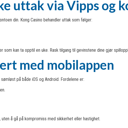
ke uttak via Vipps og k
kontoen din. Kong Casino behandler uttak som følger:
som kan ta opptil en uke. Rask tilgang til gevinstene dine gjør spilloppl
tert med mobilappen
 sømløst på både iOS og Android. Fordelene er:
ren.
n, uten å gå på kompromiss med sikkerhet eller hastighet.