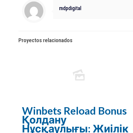
mdpdigital
Proyectos relacionados
Winbets Reload Bonus
Қолдану
Нұсқаулығы: Жиілік