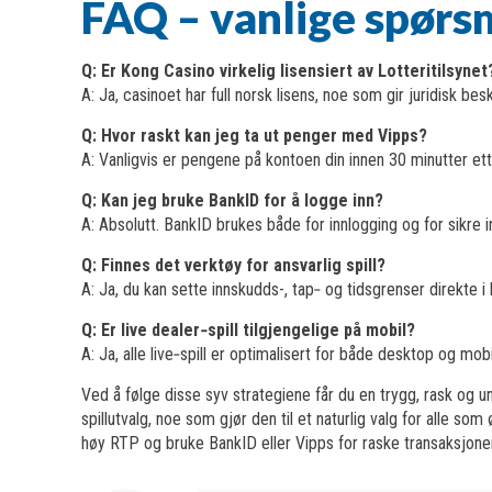
FAQ – vanlige spørs
Q: Er Kong Casino virkelig lisensiert av Lotteritilsynet
A: Ja, casinoet har full norsk lisens, noe som gir juridisk bes
Q: Hvor raskt kan jeg ta ut penger med Vipps?
A: Vanligvis er pengene på kontoen din innen 30 minutter et
Q: Kan jeg bruke BankID for å logge inn?
A: Absolutt. BankID brukes både for innlogging og for sikre 
Q: Finnes det verktøy for ansvarlig spill?
A: Ja, du kan sette innskudds-, tap‑ og tidsgrenser direkte i 
Q: Er live dealer‑spill tilgjengelige på mobil?
A: Ja, alle live‑spill er optimalisert for både desktop og mobi
Ved å følge disse syv strategiene får du en trygg, rask og 
spillutvalg, noe som gjør den til et naturlig valg for alle so
høy RTP og bruke BankID eller Vipps for raske transaksjone