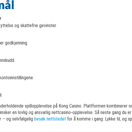
mål
?
kyttelse og skattefrie gevinster.
ter godkjenning.
innskudd.
kontoinnstillingene.
l.
underholdende spillopplevelse på Kong Casino. Plattformen kombinerer n
m ønsker en lovlig og ansvarlig nettcasino‑opplevelse. Så neste gang du er 
r – og selvfølgelig
besøk nettstedet
for å komme i gang. Lykke til, og spi