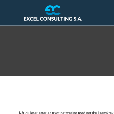
Når du leter etter et trygt nettcasino med norske lisenskrav,