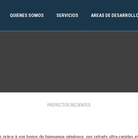
QUIENES SOMOS
SERVICIOS
AREAS DE DESARROLL
s grâce à son bonus de bienvenue généreux, ses retraits ultra‑rapides e