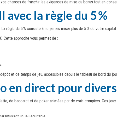
 vos chances de franchir les exigences de mise du bonus tout en conser
l avec la règle du 5 %
. La règle du 5 % consiste à ne jamais miser plus de 5 % de votre capita
 €. Cette approche vous permet de :
s.
dépôt et de temps de jeu, accessibles depuis le tableau de bord du joue
no en direct pour divers
ette, de baccarat et de poker animées par de vrais croupiers. Ces jeux c
garantissant un jeu équitable.