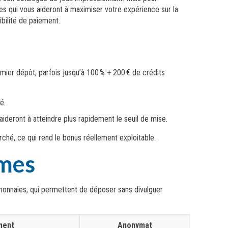
ies qui vous aideront à maximiser votre expérience sur la
bilité de paiement.
ier dépôt, parfois jusqu’à 100 % + 200 € de crédits
é.
ideront à atteindre plus rapidement le seuil de mise.
ché, ce qui rend le bonus réellement exploitable.
ymes
onnaies, qui permettent de déposer sans divulguer
ment
Anonymat