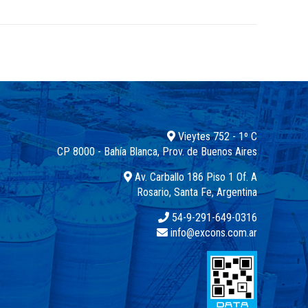
Vieytes 752 - 1º C
CP 8000 - Bahía Blanca, Prov. de Buenos Aires
Av. Carballo 186 Piso 1 Of. A
Rosario, Santa Fe, Argentina
54-9-291-649-0316
info@excons.com.ar