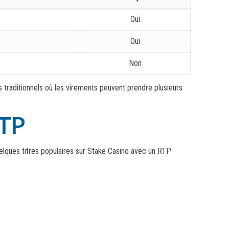
Oui
Oui
Non
s traditionnels où les virements peuvent prendre plusieurs
RTP
quelques titres populaires sur Stake Casino avec un RTP