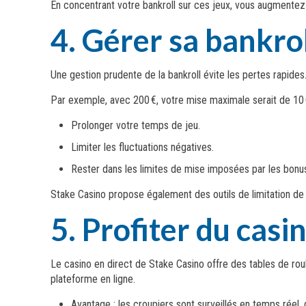
En concentrant votre bankroll sur ces jeux, vous augmentez
4. Gérer sa bankrol
Une gestion prudente de la bankroll évite les pertes rapides
Par exemple, avec 200 €, votre mise maximale serait de 10
Prolonger votre temps de jeu.
Limiter les fluctuations négatives.
Rester dans les limites de mise imposées par les bonu
Stake Casino propose également des outils de limitation de 
5. Profiter du casi
Le casino en direct de Stake Casino offre des tables de roul
plateforme en ligne.
Avantage : les croupiers sont surveillés en temps réel, 