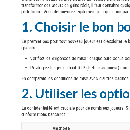
transformer ces atouts en gains réels, il faut connaître que
plateforme. Vous découvrirez également pourquoi, comparé à 
1. Choisir le bon 
Le premier pas pour tout nouveau joueur est d’exploiter le
gratuits.
Vérifiez les exigences de mise : chaque euro bonus doi
Privilégiez les jeux à haut RTP (Retour au joueur) com
En comparant les conditions de mise avec d’autres casinos,
2. Utiliser les op
La confidentialité est cruciale pour de nombreux joueurs
d’informations bancaires.
Méthode