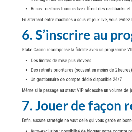
Bonus : certains tournois live offrent des cashbacks et
En alternant entre machines à sous et jeux live, vous évitez
6. S’inscrire au p
Stake Casino récompense la fidélité avec un programme VIP 
Des limites de mise plus élevées.
Des retraits prioritaires (souvent en moins de 2 heures)
Un gestionnaire de compte dédié disponible 24/7.
Même si le passage au statut VIP nécessite un volume de jeu
7. Jouer de façon r
Enfin, aucune stratégie ne vaut celle qui vous garde en bonn
Auto‑exclusion : possibilité de bloquer votre compte pou