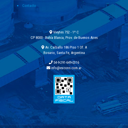
Contacto
Vieytes 752 - 1º C
CP 8000 - Bahía Blanca, Prov. de Buenos Aires
Av. Carballo 186 Piso 1 Of. A
Rosario, Santa Fe, Argentina
54-9-291-649-0316
info@excons.com.ar