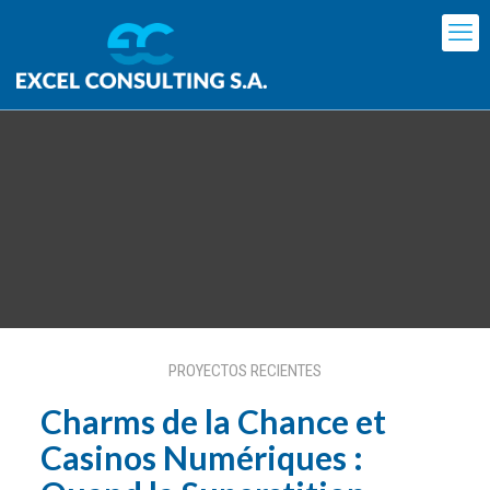
Charms de la Chance et
Casinos Numériques :