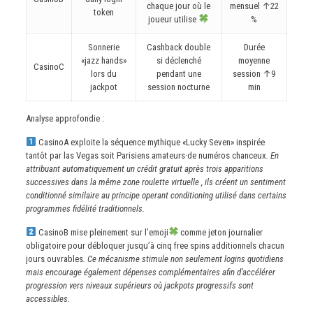
chaque jour où le
mensuel ↑22
token
joueur utilise
%
Sonnerie
Cashback double
Durée
«jazz hands»
si déclenché
moyenne
CasinoC
lors du
pendant une
session ↑9
jackpot
session nocturne
min
Analyse approfondie :
CasinoA exploite la séquence mythique «Lucky Seven» inspirée
tantôt par las Vegas soit Parisiens amateurs·de numéros chanceux
. En
attribuant automatiquement un crédit gratuit après trois apparitions
successives dans la même zone roulette virtuelle , ils créent un sentiment
conditionné similaire au principe operant conditioning utilisé dans certains
programmes fidélité traditionnels.
CasinoB mise pleinement sur l’emoji
comme jeton journalier
obligatoire pour débloquer jusqu’à cinq free spins additionnels chacun
jours ouvrables
. Ce mécanisme stimule non seulement logins quotidiens
mais encourage également dépenses complémentaires afin d’accélérer
progression vers niveaux supérieurs où jackpots progressifs sont
accessibles.