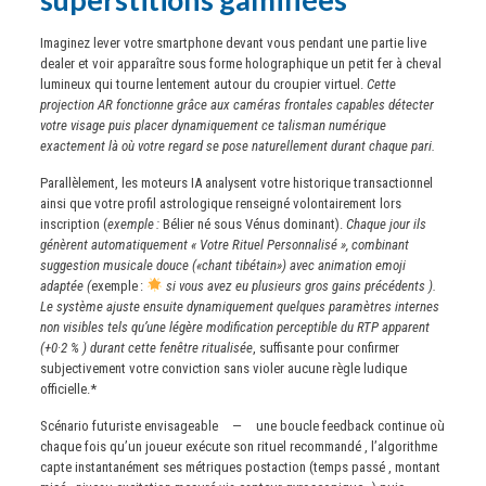
Imaginez lever votre smartphone devant vous pendant une partie live
dealer et voir apparaître sous forme holographique un petit fer à cheval
lumineux qui tourne lentement autour du croupier virtuel.
Cette
projection AR fonctionne grâce aux caméras frontales capables détecter
votre visage puis placer dynamiquement ce talisman numérique
exactement là où votre regard se pose naturellement durant chaque pari.
Parallèlement, les moteurs IA analysent votre historique transactionnel
ainsi que votre profil astrologique renseigné volontairement lors
inscription (
exemple :
Bélier né sous Vénus dominant).
Chaque jour ils
génèrent automatiquement « Votre Rituel Personnalisé », combinant
suggestion musicale douce («chant tibétain») avec animation emoji
adaptée (
exemple :
si vous avez eu plusieurs gros gains précédents ).
Le système ajuste ensuite dynamiquement quelques paramètres internes
non visibles tels qu’une légère modification perceptible du RTP apparent
(+0·2 % ) durant cette fenêtre ritualisée
, suffisante pour confirmer
subjectivement votre conviction sans violer aucune règle ludique
officielle.*
Scénario futuriste envisageable — une boucle feedback continue où
chaque fois qu’un joueur exécute son rituel recommandé , l’algorithme
capte instantanément ses métriques post­action (temps passé , montant