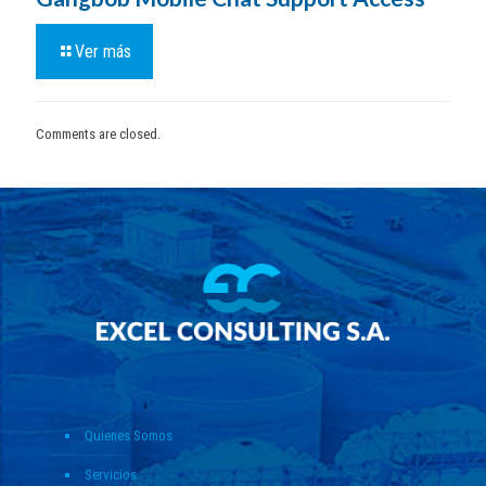
Ver más
Comments are closed.
Quienes Somos
Servicios