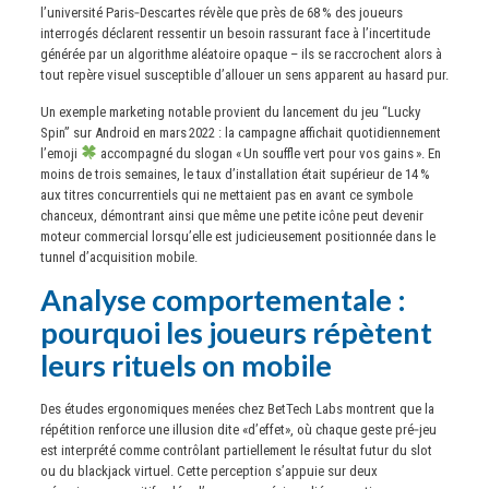
l’université Paris‑Descartes révèle que près de 68 % des joueurs
interrogés déclarent ressentir un besoin rassurant face à l’incertitude
générée par un algorithme aléatoire opaque – ils se raccrochent alors à
tout repère visuel susceptible d’allouer un sens apparent au hasard pur.
Un exemple marketing notable provient du lancement du jeu “Lucky
Spin” sur Android en mars 2022 : la campagne affichait quotidiennement
l’emoji
accompagné du slogan « Un souffle vert pour vos gains ». En
moins de trois semaines, le taux d’installation était supérieur de 14 %
aux titres concurrentiels qui ne mettaient pas en avant ce symbole
chanceux, démontrant ainsi que même une petite icône peut devenir
moteur commercial lorsqu’elle est judicieusement positionnée dans le
tunnel d’acquisition mobile.
Analyse comportementale :
pourquoi les joueurs répètent
leurs rituels on mobile
Des études ergonomiques menées chez BetTech Labs montrent que la
répétition renforce une illusion dite «d’effet», où chaque geste pré‑jeu
est interprété comme contrôlant partiellement le résultat futur du slot
ou du blackjack virtuel. Cette perception s’appuie sur deux