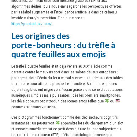
modernes, comment elles sont mesurée grâce aux KPI et aux
algorithmes dédiés, puis nous envisagerons les perspectives offertes
par la réalité augmentée et l’intelligence artificielle dans ce créneau
hybride culture/superstition. Find out more at
https://pointeduraz.com/
.
Les origines des
porte‑bonheurs : du trèfle à
quatre feuilles aux emojis
Le trèfle à quatre feuilles était déjà vénéré au XIXᵉ siècle comme
garantie contre le mauvais sort dans les salons de jeux européens ; il
partageait alors l’écrin du fer à cheval suspendu au-dessus des tables
de roulette pour attirer la prospérité financière. Au fil du temps ces
objets tangibles ont migré vers l’écran grâce à une série d’adaptations
numériques simples mais puissantes : dès les premiers smartphones,
les développeurs ont introduit des icônes emoji telles que
ou
comme « talismans virtuels ».
Ces pictogrammes fonctionnent comme des déclencheurs cognitifs
instantanés : un joueur voit
apparaître lors du chargement d’un slot
et associe immédiatement ce petit dessin à une hausse subjective du
taux de retour au joueur (RTP). L’étude sociologique menée par