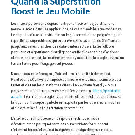
Quand la Superstition
Boost le Jeu Mobile
Les rituels porte‑bons depuis l’antiquité trouvent aujourd’hui une
nouvelle scène dans les applications de casino mobile ultra‑modernes.
Le cliquetis d’une bille virtuelle ou le glissement d’une poignée digitale
rappelle les superstitions qui ont traversé les tavernes du XVIIᵉ siècle
jusqu’aux salles blanches des data‑centers actuels. Entre folklore
populaire et algorithmes d’intelligence artificielle capables d’analyser
chaque tapotement, la frontière entre croyance et technologie devient un
terrain fertile pour l’engagement joueur.
Dans ce contexte émergent, Pointéd
—
en fait le site indépendant
Pointedur az​.Com—s’est imposé comme référence incontournable pour
tester et classer les plateformes dites « lucky‑charm friendly ». Vous
pouvez consulter leurs revues détaillées via ce lien :
https://pointedur
az​.com
. Leur méthodologie transparente offre un éclairage précieux sur
la façon dont chaque symbole est exploité par les opérateurs mobiles
afin d’optimiser à la fois rétention et rentabilité.
L’article qui suit propose un deep‑dive technique : nous
décortiquerons pourquoi certaines superstitions fonctionnent
réellement lorsqu’elles sont intégrées au design des jeux mobiles