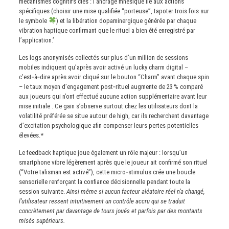
mécanismes cognitifs clés : l’ancrage mnésique lié aux actions
spécifiques (choisir une mise qualifiée “porteuse”, tapoter trois fois sur
le symbole
) et la libération dopaminergique générée par chaque
vibration haptique confirmant que le rituel a bien été enregistré par
l’application.’
Les logs anonymisés collectés sur plus d’un million de sessions
mobiles indiquent qu’après avoir activé un lucky charm digital –
c’est‑à‑dire après avoir cliqué sur le bouton “Charm” avant chaque spin
– le taux moyen d’engagement post‑rituel augmente de 23 % comparé
aux joueurs qui n’ont effectué aucune action supplémentaire avant leur
mise initiale . Ce gain s’observe surtout chez les utilisateurs dont la
volatilité préférée se situe autour de high, car ils recherchent davantage
d’excitation psychologique afin compenser leurs pertes potentielles
élevées.*
Le feedback haptique joue également un rôle majeur : lorsqu’un
smartphone vibre légèrement après que le joueur ait confirmé son rituel
(“Votre talisman est activé”), cette micro‑stimulus crée une boucle
sensorielle renforçant la confiance décisionnelle pendant toute la
session suivante.
Ainsi même si aucun facteur aléatoire réel n’a changé,
l’utilisateur ressent intuitivement un contrôle accru qui se traduit
concrètement par davantage de tours joués et parfois par des montants
misés supérieurs.