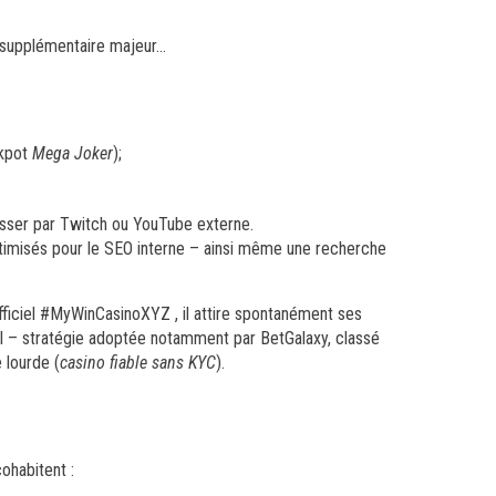
re supplémentaire majeur…
ckpot
Mega Joker
);
asser par Twitch ou YouTube externe.
ptimisés pour le SEO interne – ainsi même une recherche
officiel #MyWinCasinoXYZ , il attire spontanément ses
el – stratégie adoptée notamment par BetGalaxy, classé
 lourde (
casino fiable sans KYC
).
cohabitent :