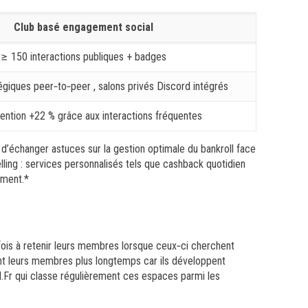
Club basé engagement social
≥ 150 interactions publiques + badges
égiques peer‑to‑peer , salons privés Discord intégrés
tention +22 % grâce aux interactions fréquentes
 d’échanger astuces sur la gestion optimale du bankroll face
lling : services personnalisés tels que cashback quotidien
ement.*
fois à retenir leurs membres lorsque ceux‑ci cherchent
nent leurs membres plus longtemps car ils développent
.Fr qui classe régulièrement ces espaces parmi les