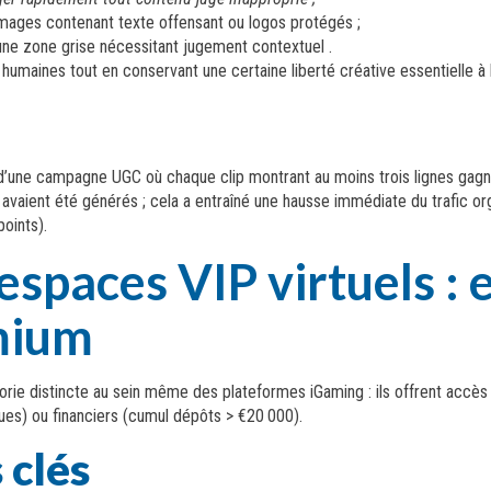
mages contenant texte offensant ou logos protégés ;
une zone grise nécessitant jugement contextuel .
 humaines tout en conservant une certaine liberté créative essentielle à
une campagne UGC où chaque clip montrant au moins trois lignes gagn
 avaient été générés ; cela a entraîné une hausse immédiate du trafic 
oints).
 espaces VIP virtuels : 
mium
ie distincte au sein même des plateformes iGaming : ils offrent accès re
ques) ou financiers (cumul dépôts > €20 000).
 clés