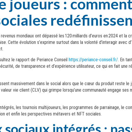
 joueurs : comment
sociales redéfinisse
 revenus mondiaux ont dépassé les 120 milliards d’euros en 2024 et la c
ise. Cette évolution s’exprime surtout dans la volonté d’interagir avec d
t.
sultez le rapport de Periance Conseil
https://periance-conseil.fr/
. En ta
curité, de transparence et d’expérience utilisateur, ce qui en fait une 
issent massivement dans le social alors que le cœur du produit reste le 
t une valeur vie client (CLV) qui grimpe lorsqu’une communauté engage
ntégrés, les tournois multijoueurs, les programmes de parrainage, le conte
ation et enfin les perspectives métavers et NFT sociales.
 sociaux intégrés : pas