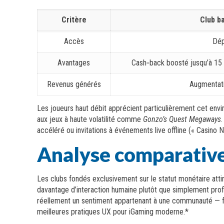
Critère
Club b
Accès
Dép
Avantages
Cash‑back boosté jusqu’à 15 
Revenus générés
Augmentat
Les joueurs haut débit apprécient particulièrement cet envi
aux jeux à haute volatilité comme
Gonzo’s Quest Megaways
accéléré ou invitations à événements live offline (« Casin
Analyse comparativ
Les clubs fondés exclusivement sur le statut monétaire att
davantage d’interaction humaine plutôt que simplement profi
réellement un sentiment appartenant à une communauté — fac
meilleures pratiques UX pour iGaming moderne.*