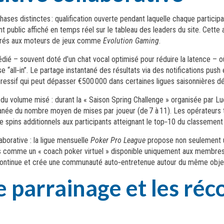
ses distinctes : qualification ouverte pendant laquelle chaque participant
t public affiché en temps réel sur le tableau des leaders du site. Cette 
tégrés aux moteurs de jeux comme
Evolution Gaming
.
dié – souvent doté d’un chat vocal optimisé pour réduire la latence – o
 “all‑in”. Le partage instantané des résultats via des notifications pus
essif qui peut dépasser €500 000 dans certaines ligues saisonnières d
 volume misé : durant la « Saison Spring Challenge » organisée par Lu
née du nombre moyen de mises par joueur (de 7 à 11). Les opérateurs 
e spins additionnels aux participants atteignant le top‑10 du classement f
borative : la ligue mensuelle
Poker Pro League
propose non seulement u
fs comme un « coach poker virtuel » disponible uniquement aux membres
 continue et crée une communauté auto‑entretenue autour du même objecti
 parrainage et les ré