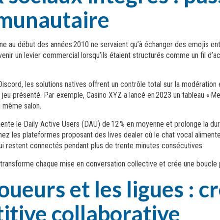
mmunautaire
gne au début des années 2010 ne servaient qu’à échanger des emojis ent
ir un levier commercial lorsqu’ils étaient structurés comme un fil d’act
cord, les solutions natives offrent un contrôle total sur la modération
jeu présenté. Par exemple, Casino XYZ a lancé en 2023 un tableau « Mes
du même salon.
gmente le Daily Active Users (DAU) de 12 % en moyenne et prolonge la du
 les plateformes proposant des lives dealer où le chat vocal alimente 
ui restent connectés pendant plus de trente minutes consécutives.
 transforme chaque mise en conversation collective et crée une boucle po
oueurs et les ligues : c
tive collaborative