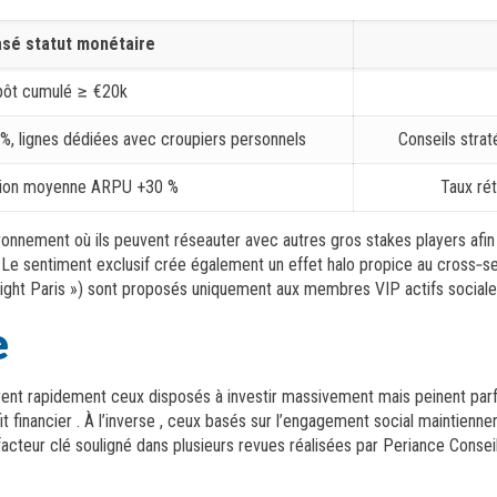
asé statut monétaire
ôt cumulé ≥ €20k
%, lignes dédiées avec croupiers personnels
Conseils strat
ion moyenne ARPU +30 %
Taux ré
ronnement où ils peuvent réseauter avec autres gros stakes players afin
. Le sentiment exclusif crée également un effet halo propice au cross‑se
o Night Paris ») sont proposés uniquement aux membres VIP actifs social
e
irent rapidement ceux disposés à investir massivement mais peinent par
t financier . À l’inverse , ceux basés sur l’engagement social maintien
teur clé souligné dans plusieurs revues réalisées par Periance Conseil