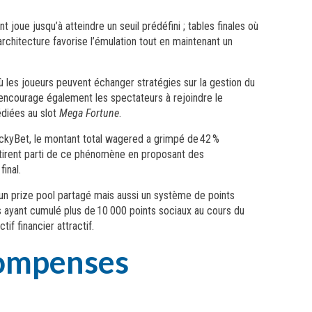
 joue jusqu’à atteindre un seuil prédéfini ; tables finales où
architecture favorise l’émulation tout en maintenant un
ù les joueurs peuvent échanger stratégies sur la gestion du
h encourage également les spectateurs à rejoindre le
édiées au slot
Mega Fortune
.
ckyBet, le montant total wagered a grimpé de 42 %
tirent parti de ce phénomène en proposant des
inal.
n prize pool partagé mais aussi un système de points
 ayant cumulé plus de 10 000 points sociaux au cours du
f financier attractif.
compenses