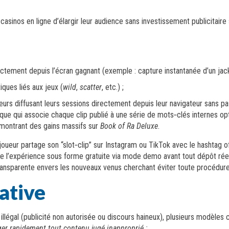
 casinos en ligne d’élargir leur audience sans investissement publicitai
irectement depuis l’écran gagnant (exemple : capture instantanée d’un ja
ques liés aux jeux (
wild
,
scatter
, etc.) ;
urs diffusant leurs sessions directement depuis leur navigateur sans p
que qui associe chaque clip publié à une série de mots‑clés internes o
s montrant des gains massifs sur
Book of Ra Deluxe
.
 joueur partage son “slot‑clip” sur Instagram ou TikTok avec le hashtag 
ire l’expérience sous forme gratuite via mode demo avant tout dépôt ré
ansparente envers les nouveaux venus cherchant éviter toute procédure
ative
illégal (publicité non autorisée ou discours haineux), plusieurs modèles 
er rapidement tout contenu jugé inapproprié ;