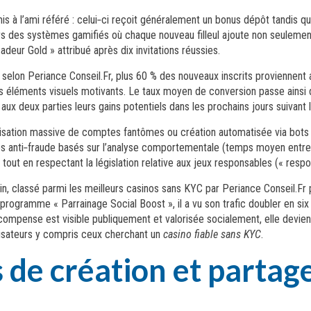
s à l’ami référé : celui‑ci reçoit généralement un bonus dépôt tandis q
s des systèmes gamifiés où chaque nouveau filleul ajoute non seulement
deur Gold » attribué après dix invitations réussies.
 selon Periance Conseil.Fr, plus 60 % des nouveaux inscrits proviennent 
 éléments visuels motivants. Le taux moyen de conversion passe ainsi d
x deux parties leurs gains potentiels dans les prochains jours suivant l’
ation massive de comptes fantômes ou création automatisée via bots pou
s anti‑fraude basés sur l’analyse comportementale (temps moyen entre 
out en respectant la législation relative aux jeux responsables (« respo
n, classé parmi les meilleurs casinos sans KYC par Periance Conseil.Fr 
n programme « Parrainage Social Boost », il a vu son trafic doubler en s
mpense est visible publiquement et valorisée socialement, elle devient 
isateurs y compris ceux cherchant un
casino fiable sans KYC
.
s de création et partag