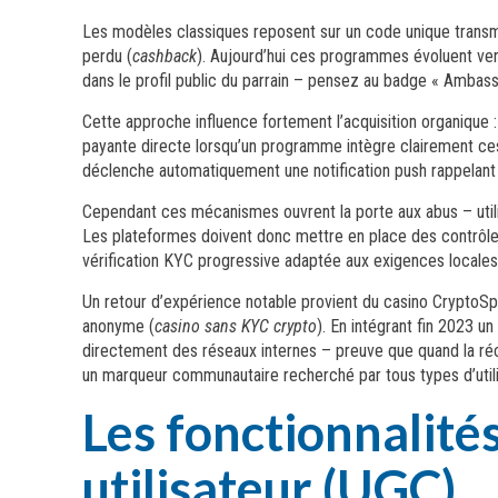
Les modèles classiques reposent sur un code unique transmi
perdu (
cashback
). Aujourd’hui ces programmes évoluent ver
dans le profil public du parrain – pensez au badge « Ambassa
Cette approche influence fortement l’acquisition organique :
payante directe lorsqu’un programme intègre clairement ces
déclenche automatiquement une notification push rappelant au
Cependant ces mécanismes ouvrent la porte aux abus – utilis
Les plateformes doivent donc mettre en place des contrôle
vérification KYC progressive adaptée aux exigences locales t
Un retour d’expérience notable provient du casino CryptoSpi
anonyme (
casino sans KYC crypto
). En intégrant fin 2023 u
directement des réseaux internes – preuve que quand la réco
un marqueur communautaire recherché par tous types d’util
Les fonctionnalité
utilisateur (UGC)