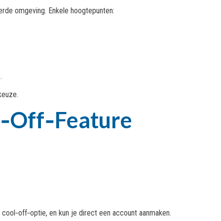
ieerde omgeving. Enkele hoogtepunten:
.
keuze.
ol‑Off‑Feature
 de cool‑off‑optie, en kun je direct een account aanmaken.