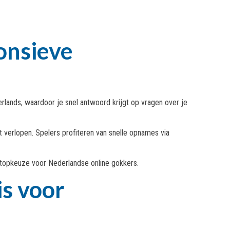
onsieve
rlands, waardoor je snel antwoord krijgt op vragen over je
nt verlopen. Spelers profiteren van snelle opnames via
n topkeuze voor Nederlandse online gokkers.
s voor