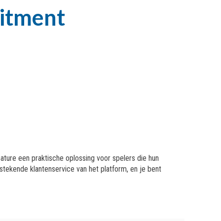
itment
eature een praktische oplossing voor spelers die hun
stekende klantenservice van het platform, en je bent