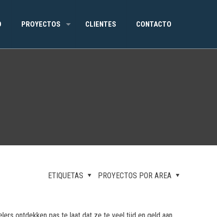
O
PROYECTOS
CLIENTES
CONTACTO
ETIQUETAS
PROYECTOS POR AREA
lers ontdekken pas te laat dat ze te veel tijd en geld aan