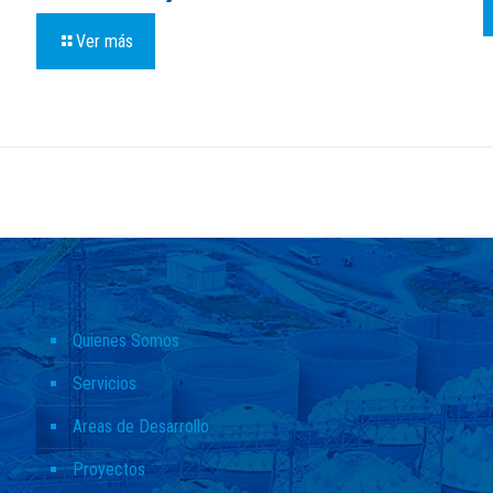
Ver más
Quienes Somos
Servicios
Areas de Desarrollo
Proyectos