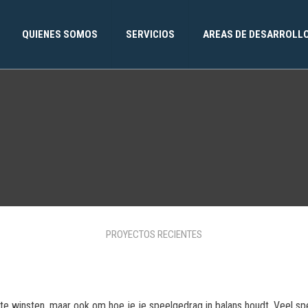
QUIENES SOMOS
SERVICIOS
AREAS DE DESARROLL
rote winsten, maar ook om hoe je je speelgedrag in balans houdt. Veel spe