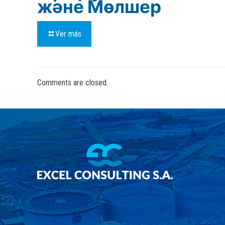
және Мөлшер
Ver más
Comments are closed.