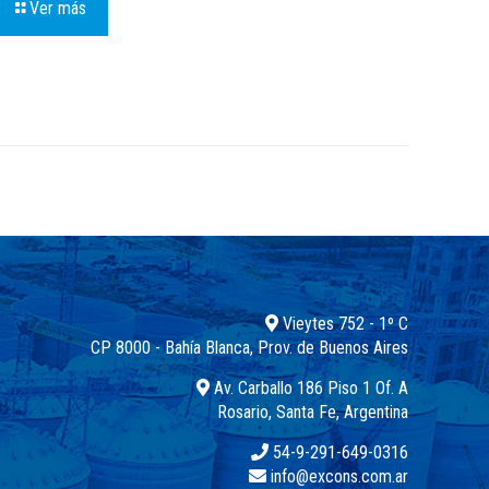
Ver más
Vieytes 752 - 1º C
CP 8000 - Bahía Blanca, Prov. de Buenos Aires
Av. Carballo 186 Piso 1 Of. A
Rosario, Santa Fe, Argentina
54-9-291-649-0316
info@excons.com.ar