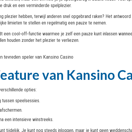
ële druk en een verminderde spelplezier.
g plezier hebben, terwijl anderen snel opgebrand raken? Het antwoord l
ijke limieten te stellen en regelmatig een pauze te nemen.
edt een cool‑off‑functie waarmee je zelf een pauze kunt inlassen wannee
len houden zonder het plezier te verliezen.
n tevreden speler van Kansino Casino
eature van Kansino C
verschillende opties:
 tussen speelsessies.
 afschermen.
na een intensieve winstreeks.
nt tijdelijk. Je kunt nog steeds inloggen, maar je kunt geen weddensc