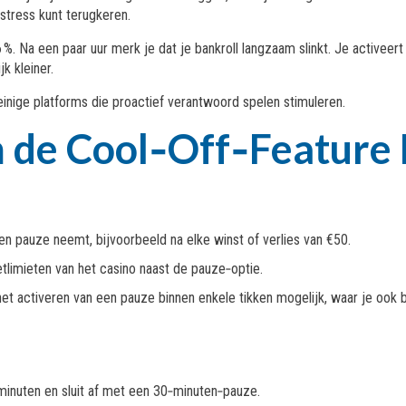
stress kunt terugkeren.
 %. Na een paar uur merk je dat je bankroll langzaam slinkt. Je activee
k kleiner.
einige platforms die proactief verantwoord spelen stimuleren.
 de Cool‑Off‑Feature E
en pauze neemt, bijvoorbeeld na elke winst of verlies van €50.
tlimieten van het casino naast de pauze‑optie.
et activeren van een pauze binnen enkele tikken mogelijk, waar je ook b
 minuten en sluit af met een 30‑minuten‑pauze.