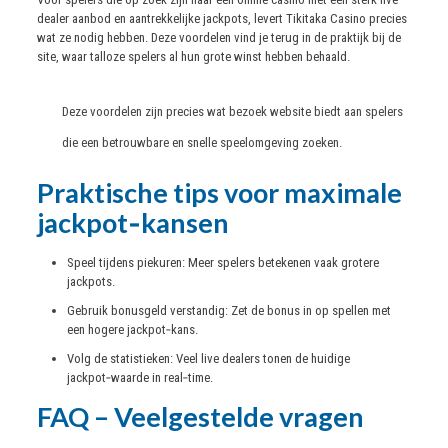
dealer aanbod en aantrekkelijke jackpots, levert Tikitaka Casino precies
wat ze nodig hebben. Deze voordelen vind je terug in de praktijk bij de
site, waar talloze spelers al hun grote winst hebben behaald.
Deze voordelen zijn precies wat
bezoek website
biedt aan spelers
die een betrouwbare en snelle speelomgeving zoeken.
Praktische tips voor maximale
jackpot‑kansen
Speel tijdens piekuren: Meer spelers betekenen vaak grotere
jackpots.
Gebruik bonusgeld verstandig: Zet de bonus in op spellen met
een hogere jackpot‑kans.
Volg de statistieken: Veel live dealers tonen de huidige
jackpot‑waarde in real‑time.
FAQ – Veelgestelde vragen