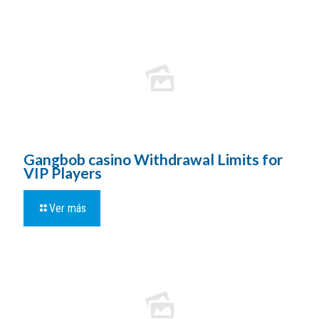
Gangbob casino Withdrawal Limits for
VIP Players
Ver más