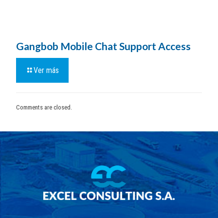
Gangbob Mobile Chat Support Access
Ver más
Comments are closed.