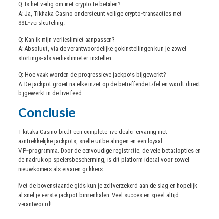
Q: Is het veilig om met crypto te betalen?
A: Ja, Tikitaka Casino ondersteunt veilige crypto‑transacties met
SSL‑versleuteling.
Q: Kan ik mijn verlieslimiet aanpassen?
A: Absoluut, via de verantwoordelijke gokinstellingen kun je zowel
stortings- als verlieslimieten instellen.
Q: Hoe vaak worden de progressieve jackpots bijgewerkt?
A: De jackpot groeit na elke inzet op de betreffende tafel en wordt direct
bijgewerkt in de live feed.
Conclusie
Tikitaka Casino biedt een complete live dealer ervaring met
aantrekkelijke jackpots, snelle uitbetalingen en een loyaal
VIP‑programma. Door de eenvoudige registratie, de vele betaalopties en
de nadruk op spelersbescherming, is dit platform ideaal voor zowel
nieuwkomers als ervaren gokkers.
Met de bovenstaande gids kun je zelfverzekerd aan de slag en hopelijk
al snel je eerste jackpot binnenhalen. Veel succes en speel altijd
verantwoord!