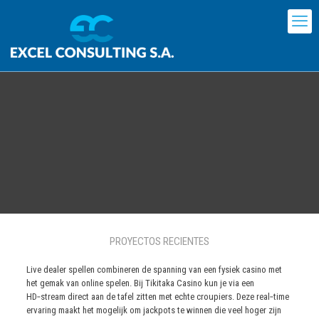
Live dealer spellen combineren de spanning van een fysiek casino met
het gemak van online spelen. Bij Tikitaka Casino kun je via een
HD‑stream direct aan de tafel zitten met echte croupiers. Deze real‑time
ervaring maakt het mogelijk om jackpots te winnen die veel hoger zijn