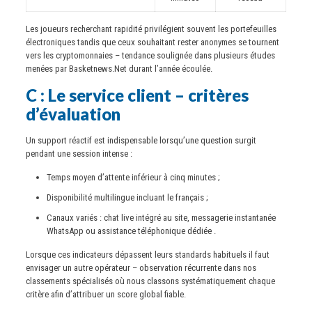
Les joueurs recherchant rapidité privilégient souvent les portefeuilles
électroniques tandis que ceux souhaitant rester anonymes se tournent
vers les cryptomonnaies – tendance soulignée dans plusieurs études
menées par Basketnews.Net durant l’année écoulée.
C : Le service client – critères
d’évaluation
Un support réactif est indispensable lorsqu’une question surgit
pendant une session intense :
Temps moyen d’attente inférieur à cinq minutes ;
Disponibilité multilingue incluant le français ;
Canaux variés : chat live intégré au site, messagerie instantanée
WhatsApp ou assistance téléphonique dédiée .
Lorsque ces indicateurs dépassent leurs standards habituels il faut
envisager un autre opérateur – observation récurrente dans nos
classements spécialisés où nous classons systématiquement chaque
critère afin d’attribuer un score global fiable.