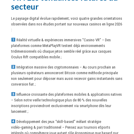
secteur
Le paysage digital évolue rapidement; voici quatre grandes orientations
observées dans nos études portant sur nouveaux casinos en ligne 2026
:
Réalité virtuelle & expériences immersives “Casino VR” – Des
plateformes comme MetaPlayVR testent déjà environnements
tridimensionnels où chaque jeton semble réel grâce aux casques
Oculus Rift compatibles mobile ;
Intégration massive des cryptomonnaies – Au cours prochain an
plusieurs opérateurs annonceront Bitcoin comme méthode principale
non seulement pour déposer mais aussi recevoir gains instantanés sans
conversion fiat ;
Influence croissante des plateformes mobiles & applications natives
– Selon notre veille technologique plus de 80 % des nouvelles
inscriptions proviendront exclusivement via smartphone dès leur
lancement ;
Développement des jeux “skill‑based” mêlant stratégie
vidéo‑gaming & pari traditionnel – Pensez aux tournois eSports
intégrés où compétence joue autant rôle économique que hasard pur.