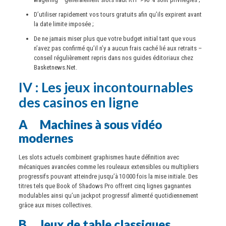
D’utiliser rapidement vos tours gratuits afin qu’ils expirent avant
la date limite imposée ;
De ne jamais miser plus que votre budget initial tant que vous
n’avez pas confirmé qu’il n’y a aucun frais caché lié aux retraits –
conseil régulièrement repris dans nos guides éditoriaux chez
Basketnews.Net.
IV : Les jeux incontournables
des casinos en ligne
A Machines à sous vidéo
modernes
Les slots actuels combinent graphismes haute définition avec
mécaniques avancées comme les rouleaux extensibles ou multipliers
progressifs pouvant atteindre jusqu’à 10 000 fois la mise initiale. Des
titres tels que Book of Shadows Pro offrent cinq lignes gagnantes
modulables ainsi qu’un jackpot progressif alimenté quotidiennement
grâce aux mises collectives.
B Jeux de table classiques