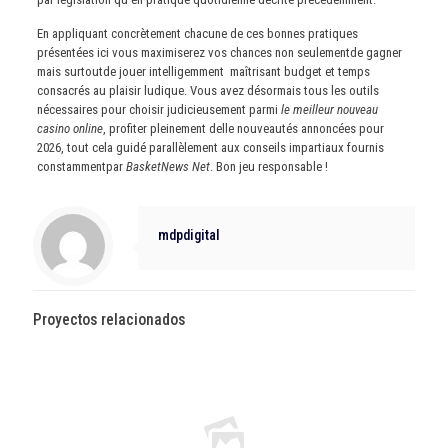
En appliquant concrètement chacune de ces bonnes pratiques
présentées ici vous maximiserez vos chances non seulementde gagner
mais surtoutde jouer intelligemment ­ maîtrisant budget et temps
consacrés au plaisir ludique.​ Vous avez désormais tous les outils
nécessaires pour choisir judicieusement parmi
le meilleur nouveau
casino online
, profiter pleinement delle nouveautés annoncées pour
2026, tout cela guidé parallèlement aux conseils impartiaux fournis
constammentpar
BasketNews Net
. Bon jeu responsable !
mdpdigital
Proyectos relacionados