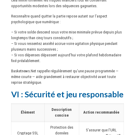
cela limite fortement les risques financiers tout en conservant
opportunités modestes lors des séquences gagnantes.
Reconnaître quand quitter la partie repose autant sur l’aspect
psychologique que numérique :
– Si votre solde descend sous votre mise minimale prévue depuis plus
longtemps than cinq tours consécutifs ;
– Si vous ressentez anxiété accrue voire agitation physique pendant
plusieurs mains successives ;
– Si vos dépenses dépassent aujourd’hui votre plafond hebdomadaire
fixé préalablement.
Basketnews.Net rappelle régulièrement qu’une pause programmée —
même courte — aide grandement à restaurer objectivité avant toute
reprise stratégique.
VI : Sécurité et jeu responsable
Description
Élément
Action recommandée
concise
Protection des
S’assurer que l’URL
Cryptage SSL
données