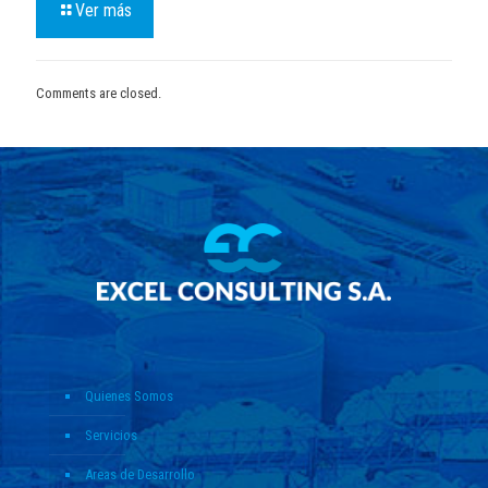
Ver más
Comments are closed.
Quienes Somos
Servicios
Areas de Desarrollo