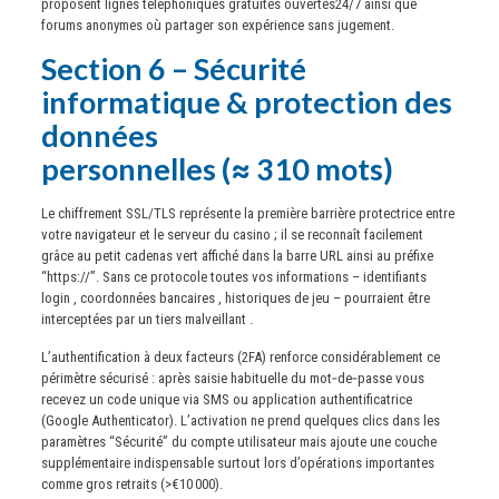
proposent lignes téléphoniques gratuites ouvertes24/7 ainsi que
forums anonymes où partager son expérience sans jugement.
Section 6 – Sécurité
informatique & protection des
données
personnelles (≈ 310 mots)
Le chiffrement SSL/TLS représente la première barrière protectrice entre
votre navigateur et le serveur du casino ; il se reconnaît facilement
grâce au petit cadenas vert affiché dans la barre URL ainsi au préfixe
“https://”. Sans ce protocole toutes vos informations – identifiants
login , coordonnées bancaires , historiques de jeu – pourraient être
interceptées par un tiers malveillant .
L’authentification à deux facteurs (2FA) renforce considérablement ce
périmètre sécurisé : après saisie habituelle du mot‑de‑passe vous
recevez un code unique via SMS ou application authentificatrice
(Google Authenticator). L’activation ne prend quelques clics dans les
paramètres “Sécurité” du compte utilisateur mais ajoute une couche
supplémentaire indispensable surtout lors d’opérations importantes
comme gros retraits (>€10 000).