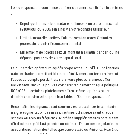
Le jeu responsable commence par fixer clairement ses limites financières
:
Dépôt quotidien/hebdomadaire : définissez un plafond maximal
(€100/jour ou €500/semaine) via votre compte utilisateur.
Limite temporelle : activez l’alarme session après X minutes
jouées afin d’éviter l’épuisement mental.
Mise maximale : choisissez un montant maximum par pari qui ne
dépasse pas <5 % de votre capital total .
La plupart des opérateurs agréés proposent aujourd’hui une fonction
auto‑exclusion permettant bloquer définitivement ou temporairement
l’accès au compte pendant six mois voire plusieurs années . Sur
Basketnews.Net vous pouvez comparer rapidement chaque politique
RGS/GRS — certaines plateformes offrent même l’option « pause
illimitée » directement depuis leur tableau “Outils responsables”.
Reconnaître les signaux avant-coureurs est crucial : perte constante
malgré augmentation des mises, sentiment d’anxiété avant chaque
session ou recours fréquent aux crédits supplémentaires sont autant
d’indicateurs qu’il faut prendre au sérieux . En cas besoin , plusieurs
associations nationales telles que
Joueurs.info
ou
Addiction Help Line