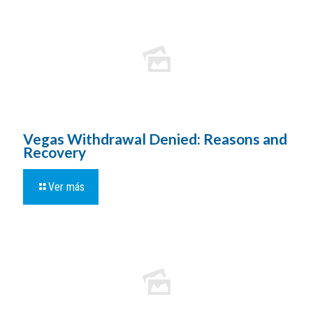
Vegas Withdrawal Denied: Reasons and
Recovery
Ver más