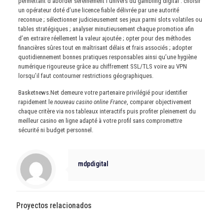
permettant d’aborder sereinement l’univers du gambling digital : choisir
un opérateur doté d’une licence fiable délivrée par une autorité
reconnue ; sélectionner judicieusement ses jeux parmi slots volatiles ou
tables stratégiques ; analyser minutieusement chaque promotion afin
d’en extraire réellement la valeur ajoutée ; opter pour des méthodes
financières sûres tout en maîtrisant délais et frais associés ; adopter
quotidiennement bonnes pratiques responsables ainsi qu’une hygiène
numérique rigoureuse grâce au chiffrement SSL/TLS voire au VPN
lorsqu’il faut contourner restrictions géographiques.
Basketnews.Net demeure votre partenaire privilégié pour identifier
rapidement le
nouveau casino online France
, comparer objectivement
chaque critère via nos tableaux interactifs puis profiter pleinement du
meilleur casino en ligne adapté à votre profil sans compromettre
sécurité ni budget personnel.
mdpdigital
Proyectos relacionados