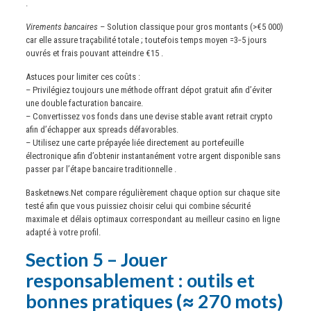
.
Virements bancaires
– Solution classique pour gros montants (>€5 000)
car elle assure traçabilité totale ; toutefois temps moyen =3‑5 jours
ouvrés et frais pouvant atteindre €15 .
Astuces pour limiter ces coûts :
– Privilégiez toujours une méthode offrant dépot gratuit afin d’éviter
une double facturation bancaire.
– Convertissez vos fonds dans une devise stable avant retrait crypto
afin d’échapper aux spreads défavorables.
– Utilisez une carte prépayée liée directement au portefeuille
électronique afin d’obtenir instantanément votre argent disponible sans
passer par l’étape bancaire traditionnelle .
Basketnews.Net compare régulièrement chaque option sur chaque site
testé afin que vous puissiez choisir celui qui combine sécurité
maximale et délais optimaux correspondant au meilleur casino en ligne
adapté à votre profil.
Section 5 – Jouer
responsablement : outils et
bonnes pratiques (≈ 270 mots)