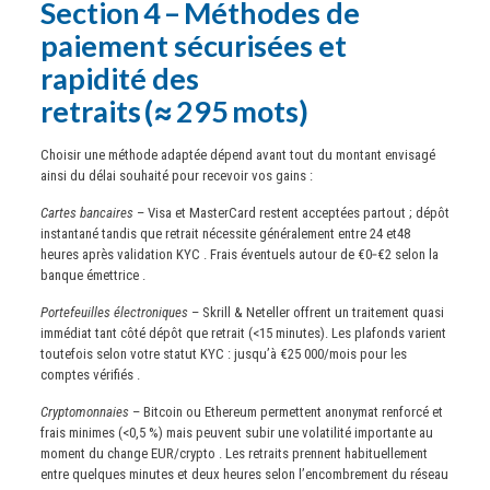
Section 4 – Méthodes de
paiement sécurisées et
rapidité des
retraits (≈ 295 mots)
Choisir une méthode adaptée dépend avant tout du montant envisagé
ainsi du délai souhaité pour recevoir vos gains :
Cartes bancaires
– Visa et MasterCard restent acceptées partout ; dépôt
instantané tandis que retrait nécessite généralement entre 24 et48
heures après validation KYC . Frais éventuels autour de €0‑€2 selon la
banque émettrice .
Portefeuilles électroniques
– Skrill & Neteller offrent un traitement quasi
immédiat tant côté dépôt que retrait (<15 minutes). Les plafonds varient
toutefois selon votre statut KYC : jusqu’à €25 000/mois pour les
comptes vérifiés .
Cryptomonnaies
– Bitcoin ou Ethereum permettent anonymat renforcé et
frais minimes (<0,5 %) mais peuvent subir une volatilité importante au
moment du change EUR/crypto . Les retraits prennent habituellement
entre quelques minutes et deux heures selon l’encombrement du réseau