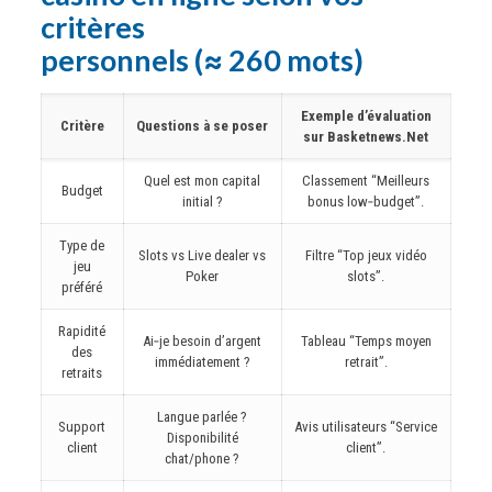
critères
personnels (≈ 260 mots)
Exemple d’évaluation
Critère
Questions à se poser
sur Basketnews.Net
Quel est mon capital
Classement “Meilleurs
Budget
initial ?
bonus low‑budget”.
Type de
Slots vs Live dealer vs
Filtre “Top jeux vidéo
jeu
Poker
slots”.
préféré
Rapidité
Ai‑je besoin d’argent
Tableau “Temps moyen
des
immédiatement ?
retrait”.
retraits
Langue parlée ?
Support
Avis utilisateurs “Service
Disponibilité
client
client”.
chat/phone ?