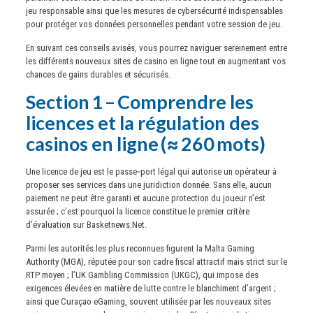
jeu responsable ainsi que les mesures de cybersécurité indispensables
pour protéger vos données personnelles pendant votre session de jeu.
En suivant ces conseils avisés, vous pourrez naviguer sereinement entre
les différents nouveaux sites de casino en ligne tout en augmentant vos
chances de gains durables et sécurisés.
Section 1 – Comprendre les
licences et la régulation des
casinos en ligne (≈ 260 mots)
Une licence de jeu est le passe‑port légal qui autorise un opérateur à
proposer ses services dans une juridiction donnée. Sans elle, aucun
paiement ne peut être garanti et aucune protection du joueur n’est
assurée ; c’est pourquoi la licence constitue le premier critère
d’évaluation sur Basketnews.Net.
Parmi les autorités les plus reconnues figurent la Malta Gaming
Authority (MGA), réputée pour son cadre fiscal attractif mais strict sur le
RTP moyen ; l’UK Gambling Commission (UKGC), qui impose des
exigences élevées en matière de lutte contre le blanchiment d’argent ;
ainsi que Curaçao eGaming, souvent utilisée par les nouveaux sites