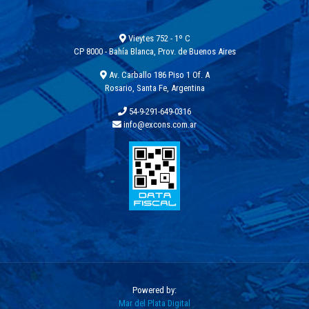
Vieytes 752 - 1º C
CP 8000 - Bahía Blanca, Prov. de Buenos Aires
Av. Carballo 186 Piso 1 Of. A
Rosario, Santa Fe, Argentina
54-9-291-649-0316
info@excons.com.ar
Powered by:
Mar del Plata Digital