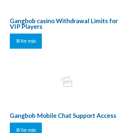
Gangbob casino Withdrawal Limits for
VIP Players
Ver más
Gangbob Mobile Chat Support Access
Ver más