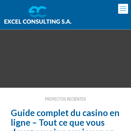
Guide complet du casino en
ligne – Tout ce que vous