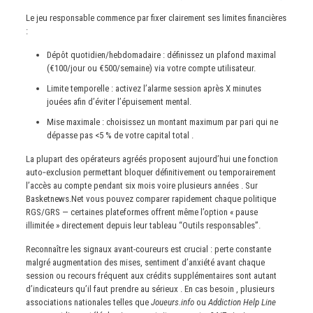
Le jeu responsable commence par fixer clairement ses limites financières
:
Dépôt quotidien/hebdomadaire : définissez un plafond maximal
(€100/jour ou €500/semaine) via votre compte utilisateur.
Limite temporelle : activez l’alarme session après X minutes
jouées afin d’éviter l’épuisement mental.
Mise maximale : choisissez un montant maximum par pari qui ne
dépasse pas <5 % de votre capital total .
La plupart des opérateurs agréés proposent aujourd’hui une fonction
auto‑exclusion permettant bloquer définitivement ou temporairement
l’accès au compte pendant six mois voire plusieurs années . Sur
Basketnews.Net vous pouvez comparer rapidement chaque politique
RGS/GRS — certaines plateformes offrent même l’option « pause
illimitée » directement depuis leur tableau “Outils responsables”.
Reconnaître les signaux avant-coureurs est crucial : perte constante
malgré augmentation des mises, sentiment d’anxiété avant chaque
session ou recours fréquent aux crédits supplémentaires sont autant
d’indicateurs qu’il faut prendre au sérieux . En cas besoin , plusieurs
associations nationales telles que
Joueurs.info
ou
Addiction Help Line