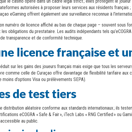
 que le casino opère dans un cadre légal strict ; elles protègent le joue
ateformes autorisées à proposer leurs services aux résidents français ; 
ao eGaming offrent également une surveillance reconnue à l’internatio
rer son numéro de licence affiché au bas de chaque page – souvent sous f
et les obligations du prestataire. Les audits indépendants tels qu’eCOGR
ur de transparence et de conformité technique.
ne licence française et u
éduit sur les gains des joueurs français mais exige que tous les serveurs
hore comme celle de Curaçao offre davantage de flexibilité tarifaire au
le moins d’options Visa ou prélèvements SEPA).
s de test tiers
 distribution aléatoire conforme aux standards internationaux ; ils teste
ifications eCOGRA « Safe & Fair », iTech Labs « RNG Certified » ou Gami
accessible au public.