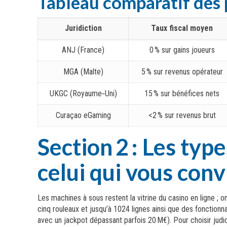
Tableau comparatif des p
Juridiction
Taux fiscal moyen
ANJ (France)
0 % sur gains joueurs
MGA (Malte)
5 % sur revenus opérateur
UKGC (Royaume‑Uni)
15 % sur bénéfices nets
Curaçao eGaming
<2 % sur revenus brut
Section 2 : Les ty
celui qui vous conv
Les machines à sous restent la vitrine du casino en ligne ; o
cinq rouleaux et jusqu’à 1024 lignes ainsi que des fonctionn
avec un jackpot dépassant parfois 20 M€). Pour choisir judi