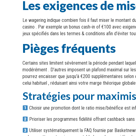
Les exigences de mis
Le wagering indique combien fois il faut miser le montant du
casino . Par exemple un bonus cash‑in of €100 avec exigence
jeux spécifiés dans les termes & conditions afin d’éviter tou
Pièges fréquents
Certains sites limitent sévèrement la période pendant laquel
modérément . D’autres imposent un plafond maximal sur les 
pourrez encaisser que jusqu’à €200 supplémentaires selon ce
celui habituel , réduisant ainsi votre marge théorique globale
Stratégies pour maximis
Choisir une promotion dont le ratio mise/bénéfice est inf
Prioriser les programmes fidélité offrant cashback sans
Utiliser systématiquement la FAQ fournie par Basketnews