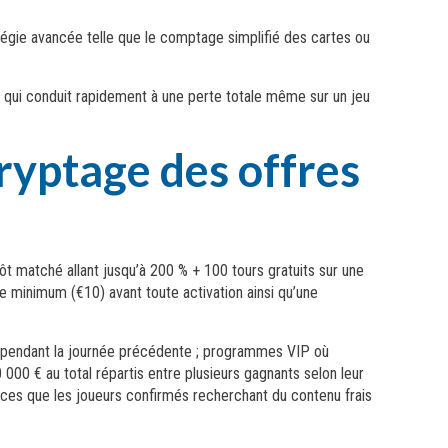
tégie avancée telle que le comptage simplifié des cartes ou
loss qui conduit rapidement à une perte totale même sur un jeu
ryptage des offres
t matché allant jusqu’à 200 % + 100 tours gratuits sur une
minimum (€10) avant toute activation ainsi qu’une
t pendant la journée précédente ; programmes VIP où
000 € au total répartis entre plusieurs gagnants selon leur
ovices que les joueurs confirmés recherchant du contenu frais