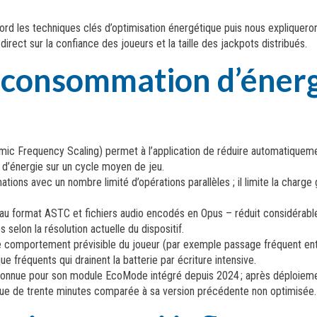
 d’abord les techniques clés d’optimisation énergétique puis nous expliq
irect sur la confiance des joueurs et la taille des jackpots distribués.
 consommation d’énergi
ic Frequency Scaling) permet à l’application de réduire automatiqueme
 d’énergie sur un cycle moyen de jeu.
ns avec un nombre limité d’opérations parallèles ; il limite la charge g
format ASTC et fichiers audio encodés en Opus – réduit considérablem
selon la résolution actuelle du dispositif.
e comportement prévisible du joueur (par exemple passage fréquent ent
ue fréquents qui drainent la batterie par écriture intensive.
reconnue pour son module EcoMode intégré depuis 2024 ; après déploiem
que de trente minutes comparée à sa version précédente non optimisée.