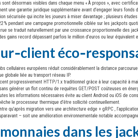
 sont désormais visibles dans chaque menu « À propos », avec certifi
hent une garantie juridique supplémentaire avant d’engager leurs fonds 
sécurisée qui incite les joueurs à miser davantage ; plusieurs études i
22 % pendant une campagne promotionnelle ciblée sur les jackpots quoti
rue se traduit naturellement par une croissance proportionnelle des jac
des gains record dépassant parfois le million d’euros ou leur équivalent 
eur‑client éco‑respons
hubs cellulaires européens réduit considérablement la distance parcouru
 globale liée au transport réseau IP.
 progressivement HTTP/1.x traditionnel grâce à leur capacité à main
ts sans générer un flot continu de requêtes GET/POST coûteuses en éne
tes les informations nécessaires évite au client Android ou iOS de cons
êche le processeur thermique d’être sollicité continuellement.
ntre qu’après migration vers une architecture edge + gRPC , l’applicati
g auparavant – soit une amélioration environnementale notable accompagn
‑monnaies dans les jac