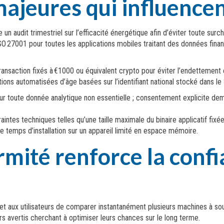
jeures qui influencen
 un audit trimestriel sur l’efficacité énergétique afin d’éviter toute su
 ISO 27001 pour toutes les applications mobiles traitant des données fi
ransaction fixés à €1000 ou équivalent crypto pour éviter l’endettement 
tions automatisées d’âge basées sur l’identifiant national stocké dans l
r toute donnée analytique non essentielle ; consentement explicite dem
intes techniques telles qu’une taille maximale du binaire applicatif f
le temps d’installation sur un appareil limité en espace mémoire.
mité renforce la confi
et aux utilisateurs de comparer instantanément plusieurs machines à s
urs avertis cherchant à optimiser leurs chances sur le long terme.