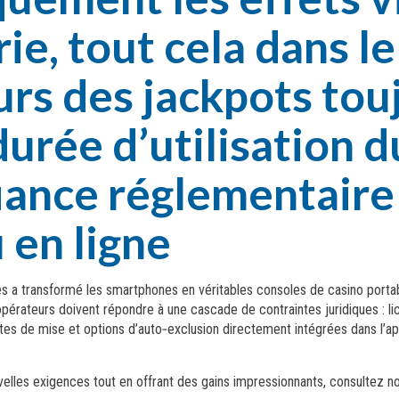
erie, tout cela dans l
eurs des jackpots tou
 durée d’utilisation d
fiance réglementaire
u en ligne
es a transformé les smartphones en véritables consoles de casino porta
opérateurs doivent répondre à une cascade de contraintes juridiques : li
ites de mise et options d’auto‑exclusion directement intégrées dans l’ap
velles exigences tout en offrant des gains impressionnants, consultez n