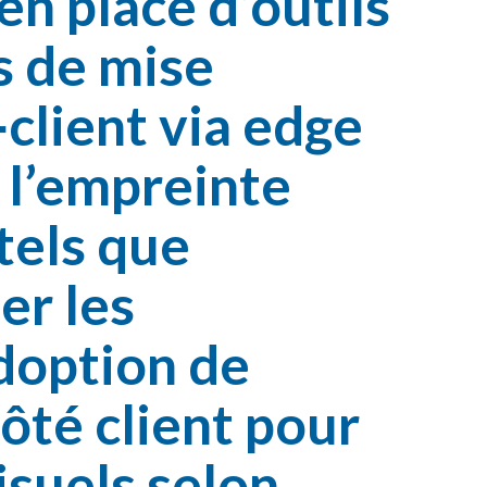
n place d’outils
s de mise
client via edge
 l’empreinte
tels que
er les
doption de
côté client pour
suels selon