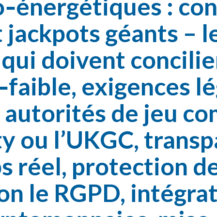
o‑énergétiques : co
 jackpots géants – l
 qui doivent concil
‑faible, exigences lé
 autorités de jeu c
y ou l’UKGC, trans
s réel, protection 
on le RGPD, intégra