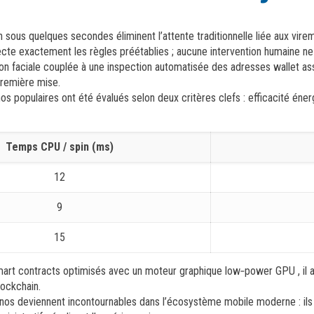
sous quelques secondes éliminent l’attente traditionnelle liée aux vire
cte exactement les règles préétablies ; aucune intervention humaine ne 
ion faciale couplée à une inspection automatisée des adresses wallet a
première mise.
os populaires ont été évalués selon deux critères clefs : efficacité é
Temps CPU / spin (ms)
12
9
15
smart contracts optimisés avec un moteur graphique low‑power GPU , il
lockchain.
os deviennent incontournables dans l’écosystème mobile moderne : ils 