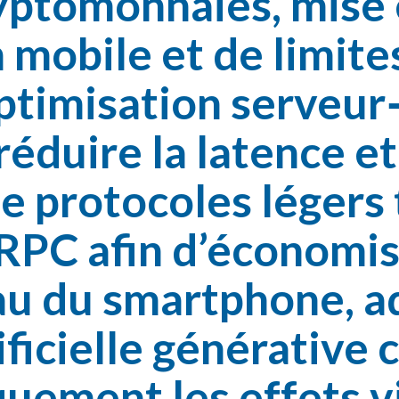
ptomonnaies, mise e
 mobile et de limite
timisation serveur‑
éduire la latence et
e protocoles légers 
PC afin d’économis
au du smartphone, a
tificielle générative 
uement les effets vi