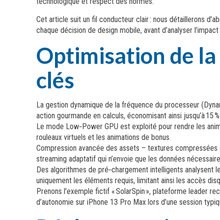
technologique et respect des normes.
Cet article suit un fil conducteur clair : nous détaillerons
chaque décision de design mobile, avant d’analyser l’impact d
Optimisation de la
clés
La gestion dynamique de la fréquence du processeur (Dynam
action gourmande en calculs, économisant ainsi jusqu’à 15 %
Le mode Low‑Power GPU est exploité pour rendre les animatio
rouleaux virtuels et les animations de bonus.
Compression avancée des assets – textures compressées au 
streaming adaptatif qui n’envoie que les données nécessaires 
Des algorithmes de pré‑chargement intelligents analysent l
uniquement les éléments requis, limitant ainsi les accès disq
Prenons l’exemple fictif « SolarSpin », plateforme leader 
d’autonomie sur iPhone 13 Pro Max lors d’une session typi