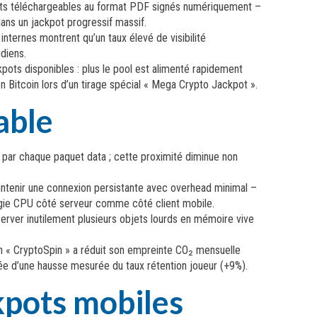
cats téléchargeables au format PDF signés numériquement –
dans un jackpot progressif massif.
nternes montrent qu’un taux élevé de visibilité
diens.
kpots disponibles : plus le pool est alimenté rapidement
en Bitcoin lors d’un tirage spécial « Mega Crypto Jackpot ».
able
e par chaque paquet data ; cette proximité diminue non
tenir une connexion persistante avec overhead minimal –
rgie CPU côté serveur comme côté client mobile.
erver inutilement plusieurs objets lourds en mémoire vive
on « CryptoSpin » a réduit son empreinte CO₂ mensuelle
ée d’une hausse mesurée du taux rétention joueur (+9%).
kpots mobiles