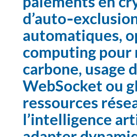
paiements en cry
d’auto‑exclusion
automatiques, op
computing pour r
carbone, usage d
WebSocket ou gR
ressources rése
l’intelligence ar
adapter dynamiq