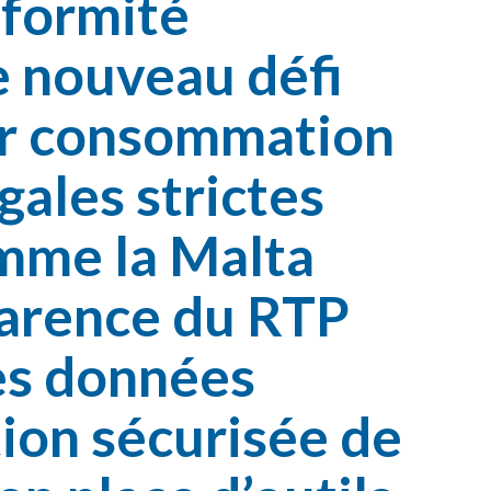
nformité
e nouveau défi
ier consommation
gales strictes
omme la Malta
parence du RTP
des données
tion sécurisée de