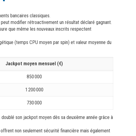
ments bancaires classiques.
peut modifier rétroactivement un résultat déclaré gagnant.
ssure que même les nouveaux inscrits respectent
nergétique (temps CPU moyen par spin) et valeur moyenne du
Jackpot moyen mensuel (€)
850 000
1 200 000
730 000
 a doublé son jackpot moyen dès sa deuxième année grâce à
offrent non seulement sécurité financière mais également