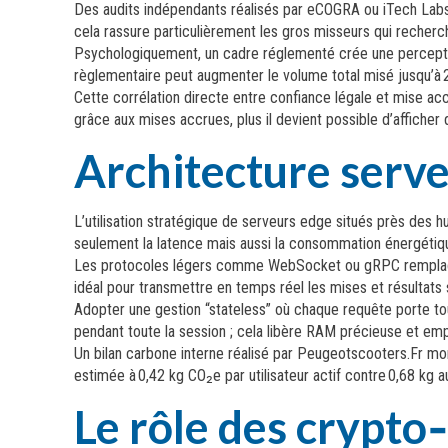
Des audits indépendants réalisés par eCOGRA ou iTech Labs
cela rassure particulièrement les gros misseurs qui recherc
Psychologiquement, un cadre réglementé crée une perception 
règlementaire peut augmenter le volume total misé jusqu’à 
Cette corrélation directe entre confiance légale et mise acc
grâce aux mises accrues, plus il devient possible d’afficher 
Architecture serv
L’utilisation stratégique de serveurs edge situés près des 
seulement la latence mais aussi la consommation énergétique
Les protocoles légers comme WebSocket ou gRPC remplacent
idéal pour transmettre en temps réel les mises et résulta
Adopter une gestion “stateless” où chaque requête porte tou
pendant toute la session ; cela libère RAM précieuse et emp
Un bilan carbone interne réalisé par Peugeotscooters.Fr mo
estimée à 0,42 kg CO₂e par utilisateur actif contre 0,68 k
Le rôle des crypto